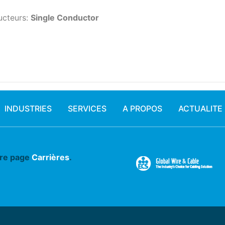
ucteurs:
Single Conductor
INDUSTRIES
SERVICES
A PROPOS
ACTUALITE
tre page
Carrières
.