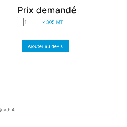
Prix demandé
x
305 MT
Ajouter au devis
Quad:
4