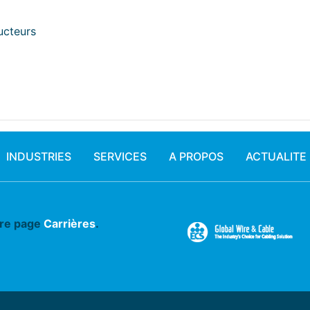
ucteurs
INDUSTRIES
SERVICES
A PROPOS
ACTUALITE
tre page
Carrières
.