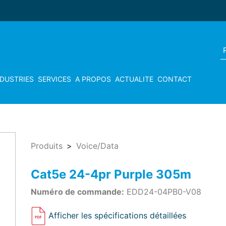
NDUSTRIES
SERVICES
A PROPOS
ACTUALITE
CONTACT
Produits
Voice/Data
Cat5e 24-4pr Purple 305m
Numéro de commande:
EDD24-04PB0-V08
Afficher les spécifications détaillées