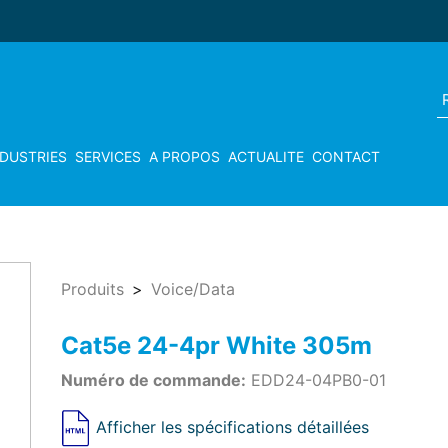
NDUSTRIES
SERVICES
A PROPOS
ACTUALITE
CONTACT
Produits
Voice/Data
Cat5e 24-4pr White 305m
Numéro de commande:
EDD24-04PB0-01
Afficher les spécifications détaillées