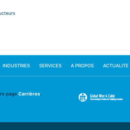
ucteurs
INDUSTRIES
SERVICES
A PROPOS
ACTUALITE
tre page
Carrières
.