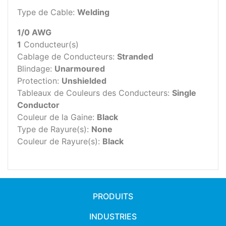
Type de Cable:
Welding
1/0 AWG
1
Conducteur(s)
Cablage de Conducteurs:
Stranded
Blindage:
Unarmoured
Protection:
Unshielded
Tableaux de Couleurs des Conducteurs:
Single
Conductor
Couleur de la Gaine:
Black
Type de Rayure(s):
None
Couleur de Rayure(s):
Black
PRODUITS
INDUSTRIES