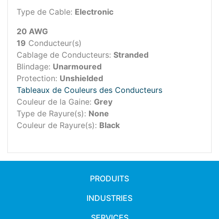
Type de Cable:
Electronic
20 AWG
19
Conducteur(s)
Cablage de Conducteurs:
Stranded
Blindage:
Unarmoured
Protection:
Unshielded
Tableaux de Couleurs des Conducteurs
Couleur de la Gaine:
Grey
Type de Rayure(s):
None
Couleur de Rayure(s):
Black
PRODUITS
INDUSTRIES
SERVICES