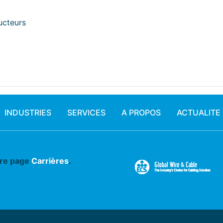
ucteurs
INDUSTRIES
SERVICES
A PROPOS
ACTUALITE
tre page
Carrières
.