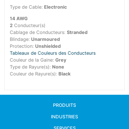
Type de Cable:
Electronic
14 AWG
2
Conducteur(s)
Cablage de Conducteurs:
Stranded
Blindage:
Unarmoured
Protection:
Unshielded
Tableaux de Couleurs des Conducteurs
Couleur de la Gaine:
Grey
Type de Rayure(s):
None
Couleur de Rayure(s):
Black
PRODUITS
INDUSTRIES
SERVICES