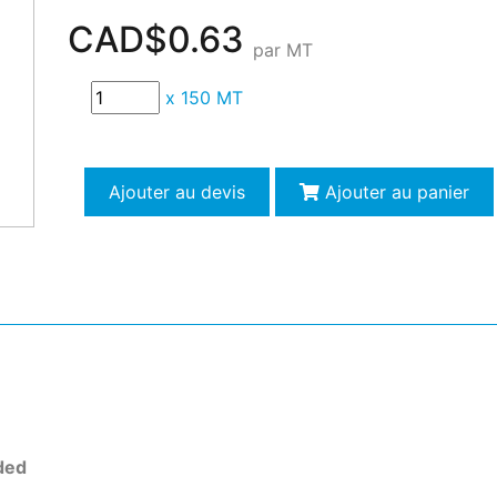
CAD$0.63
par MT
x
150 MT
Ajouter au devis
Ajouter au panier
ded