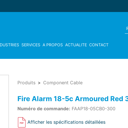
NDUSTRIES
SERVICES
A PROPOS
ACTUALITE
CONTACT
Produits
Component Cable
Fire Alarm 18-5c Armoured Red
Numéro de commande:
FAAP18-05CB0-300
Afficher les spécifications détaillées