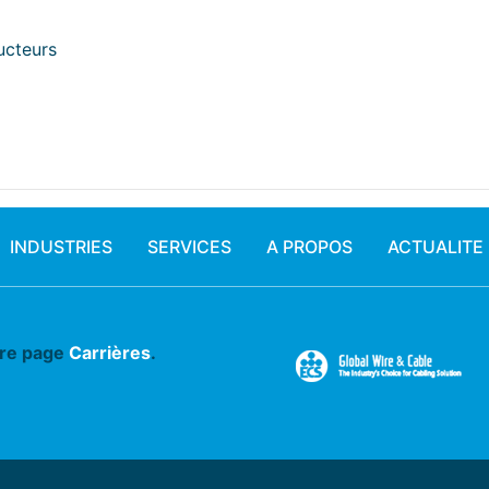
ucteurs
INDUSTRIES
SERVICES
A PROPOS
ACTUALITE
tre page
Carrières
.