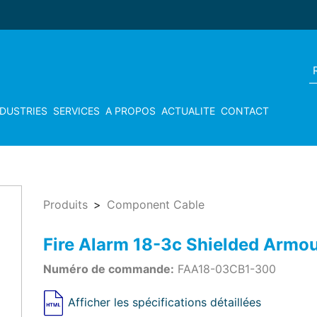
NDUSTRIES
SERVICES
A PROPOS
ACTUALITE
CONTACT
Produits
Component Cable
Fire Alarm 18-3c Shielded Arm
Numéro de commande:
FAA18-03CB1-300
Afficher les spécifications détaillées