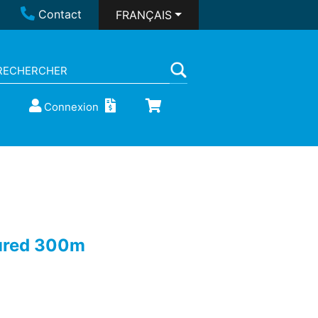
Contact
FRANÇAIS
Connexion
oured 300m