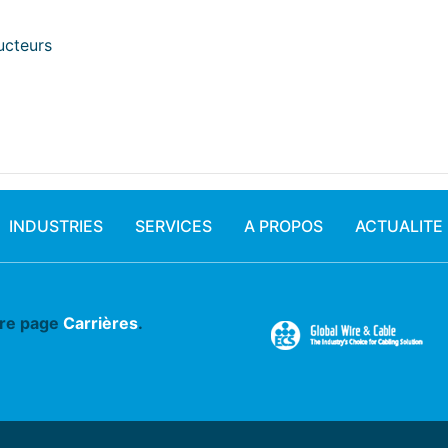
ucteurs
INDUSTRIES
SERVICES
A PROPOS
ACTUALITE
tre page
Carrières
.