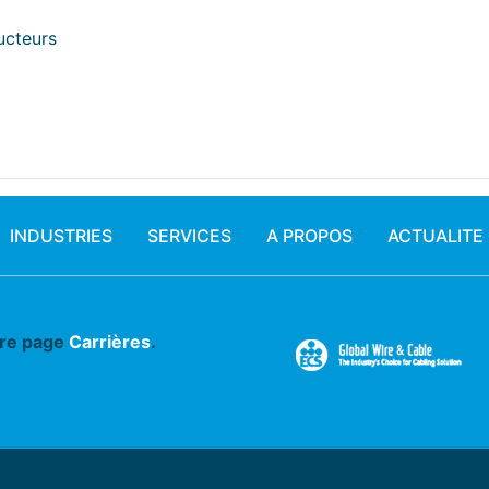
ucteurs
INDUSTRIES
SERVICES
A PROPOS
ACTUALITE
tre page
Carrières
.