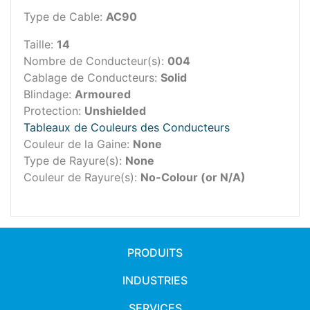
Type de Cable:
AC90
Taille:
14
Nombre de Conducteur(s):
004
Cablage de Conducteurs:
Solid
Blindage:
Armoured
Protection:
Unshielded
Tableaux de Couleurs des Conducteurs
Couleur de la Gaine:
None
Type de Rayure(s):
None
Couleur de Rayure(s):
No-Colour (or N/A)
PRODUITS
INDUSTRIES
SERVICES