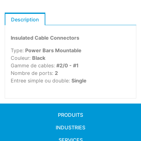
Description
Insulated Cable Connectors
Type:
Power Bars Mountable
Couleur:
Black
Gamme de cables:
#2/0 - #1
Nombre de ports:
2
Entree simple ou double:
Single
PRODUITS
INDUSTRIES
SERVICES