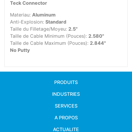
Teck Connector
Materiau:
Aluminum
Anti-Explosion:
Standard
Taille du Filletage/Moyeu:
2.5"
Taille de Cable Minimum (Pouces):
2.580"
Taille de Cable Maximum (Pouces):
2.844"
No Putty
PRODUITS
INDUSTRIES
SERVICES
A PROPOS
ACTUALITE